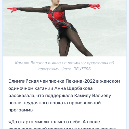
Камила Валиева вышла на разминку произвольной
программы. Фото: REUTERS
Олимпийская чемпионка Пекина-2022 в женском
одиночном катании Анна Щербакова
рассказала, что поддержала Камилу Валиеву
после неудачного проката произвольной
программы.
«До старта мысли только о себе. А после
окончания своей программы я смотрела прокат