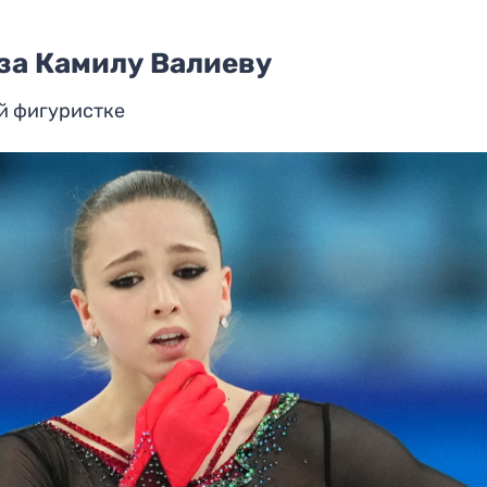
за Камилу Валиеву
й фигуристке