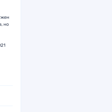
ужен
, но
021