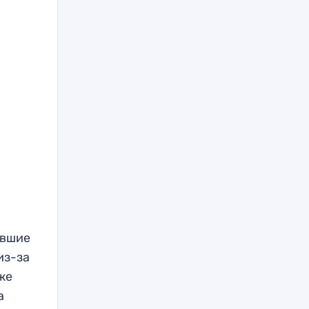
ившие
из-за
же
а