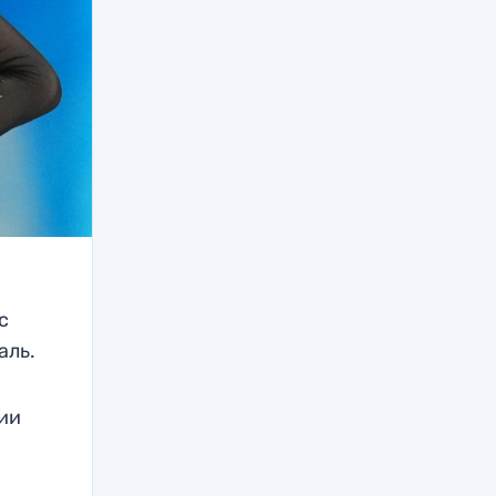
с
аль.
ии