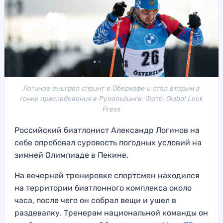
Логинов выиграл спринт в Оберхофе и стал вторым в
гонке преследования в Рупольдинге. Фото: Global Look
Press
Российский биатлонист Александр Логинов на
себе опробовал суровость погодных условий на
зимней Олимпиаде в Пекине.
На вечерней тренировке спортсмен находился
на территории биатлонного комплекса около
часа, после чего он собрал вещи и ушел в
раздевалку. Тренерам национальной команды он