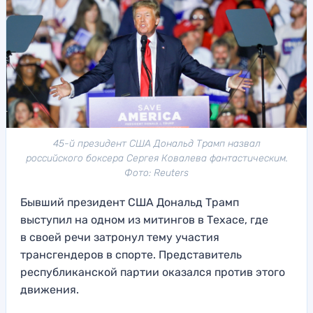
45-й президент США Дональд Трамп назвал
российского боксера Сергея Ковалева фантастическим.
Фото: Reuters
Бывший президент США Дональд Трамп
выступил на одном из митингов в Техасе, где
в своей речи затронул тему участия
трансгендеров в спорте. Представитель
республиканской партии оказался против этого
движения.