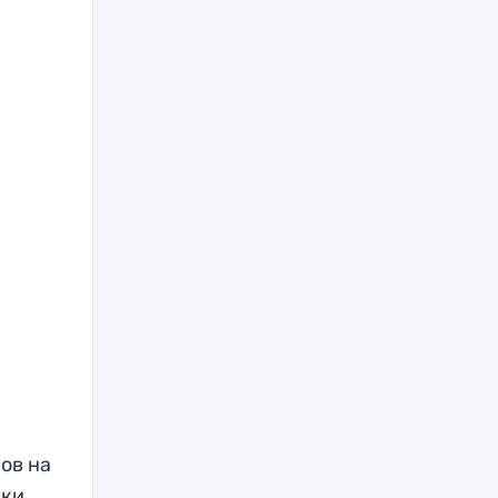
ов на
дки