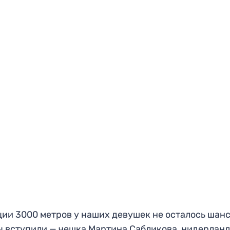
ии 3000 метров у наших девушек не осталось шанс
ы вступили — чешка Мартина Сабликова, нидерлан