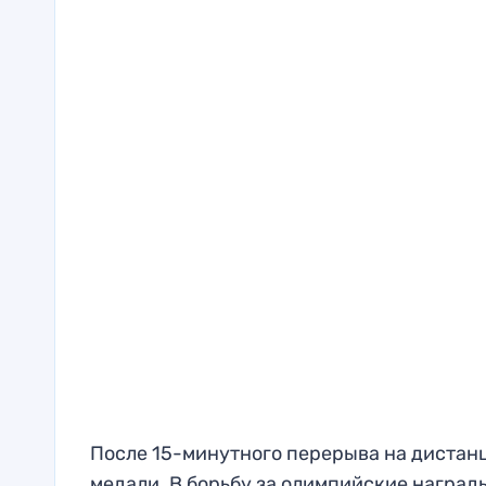
После 15-минутного перерыва на дистанц
медали. В борьбу за олимпийские наград