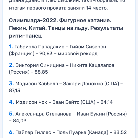
Диана Дэвис и Глеб Смолкин, таким образом, по
итогам первого проката заняли 14 место.
Олимпиада-2022. Фигурное катание.
Пекин, Китай. Танцы на льду. Результаты
ритм-танец
Габриэла Пападакис – Гийом Сизерон
(Франция) – 90,83 – мировой рекорд
Виктория Синицина – Никита Кацалапов
(Россия) – 88,85
Мэдисон Хаббелл – Закари Донохью (США) –
87,13
Мэдисон Чок – Эван Бейтс (США) – 84,14
Александра Степанова – Иван Букин (Россия)
– 84,09
Пайпер Гиллес – Поль Пуарье (Канада) – 83,52