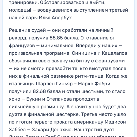
тренировки. Обстрагироваться и выйти,
молодцы! — воодушевился выступлением третьей
нашей пары Илья Авербух.
Решение судей — они сработали на личный
рекорд, получив 88,85 балла. Отставание от
французов — минимальное. Впереди у наших —
произвольная программа. Синицина и Кацалапов
обозначили свою заявку на битву с французами
— их не смогли превзойти те, кто выступал после
них в финальной разминке ритм-танца. Когда же
итальянцы Шарлен Гиньяр – Марко Фабри
получили 82,68 балла и стали шестыми, то стало
ясно — Букин и Степанова проходят в
сильнейшую разминку. А значит у нас будет два
дуэта в финальной шестерке. Третье место ушло
по итогам первого проката американцу Мэдисон
Хаббел — Захари Донахью. Наш третий дуэт