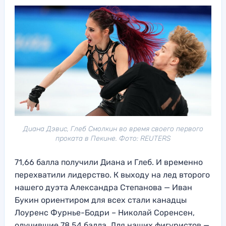
Диана Дэвис, Глеб Смолкин во время своего первого
проката в Пекине. Фото: REUTERS
71,66 балла получили Диана и Глеб. И временно
перехватили лидерство. К выходу на лед второго
нашего дуэта Александра Степанова — Иван
Букин ориентиром для всех стали канадцы
Лоуренс Фурнье-Бодри – Николай Соренсен,
олучившие 78,54 балла. Для наших фигуристов —