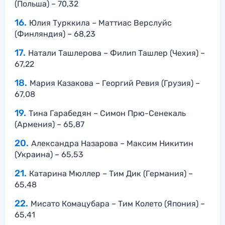
(Польша) – 70,32
Юлия Турккила – Маттиас Верслуйс
(Финляндия) – 68,23
Натали Ташлерова – Филип Ташлер (Чехия) –
67,22
Мария Казакова – Георгий Ревия (Грузия) –
67,08
Тина Гарабедян – Симон Прю-Сенекаль
(Армения) – 65,87
Александра Назарова – Максим Никитин
(Украина) – 65,53
Катарина Мюллер – Тим Дик (Германия) –
65,48
Мисато Комацубара – Тим Колето (Япония) –
65,41