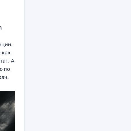
й
нции.
 как
тат. А
о по
рач.