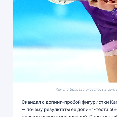
Камила Валиева оказалась в центр
Скандал с допинг-пробой фигуристки Ка
— почему результаты ее допинг-теста обн
прочих грязных инсинуаций. Спортивный