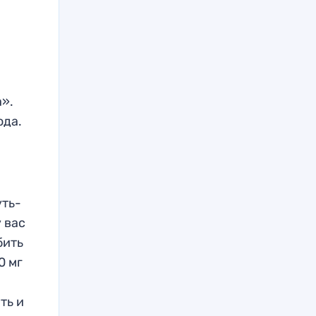
».
ода.
уть-
 вас
бить
0 мг
ть и