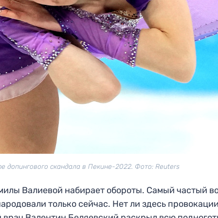
е допингового скандала в Пекине-2022. Фото: Reuters
милы Валиевой набирает обороты. Самый частый в
ародовали только сейчас. Нет ли здесь провокации
 врач Валентин Беляевский раскрыл всю подногот