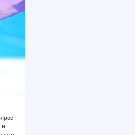
опрос
 и
ную с