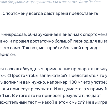
кие фигуристы могут пролететь мимо «золота». Фото: Reuters
. Спортсмену всегда дают время предоставить
т «микродоза, обнаруженная в анализах спортсмена
авно, и прошел достаточно большой период для выв
его само. Так вот, мог пройти большой период —
ерил он.
ач назвал абсурдным применение препарата по «ч
ть». «Просто чтобы запачкаться? Представьте, что у
ть допинг и вам нужно, например, 100 мг его употре
 они принесут результат. И вы думаете: а я приму 1
 1 мг. В итоге это не принесет результат, но даст
ложительный тест — какой в этом смысл? Не выигра