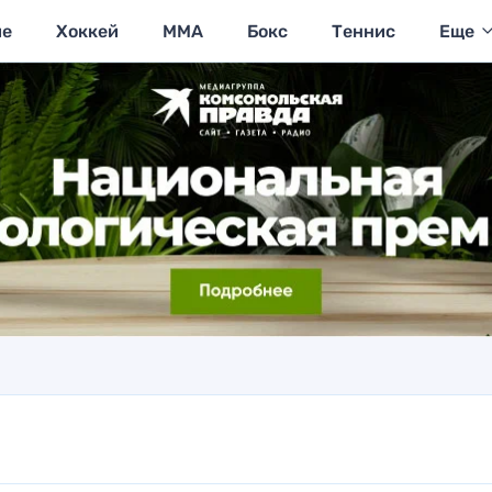
ие
Хоккей
MMA
Бокс
Теннис
Еще