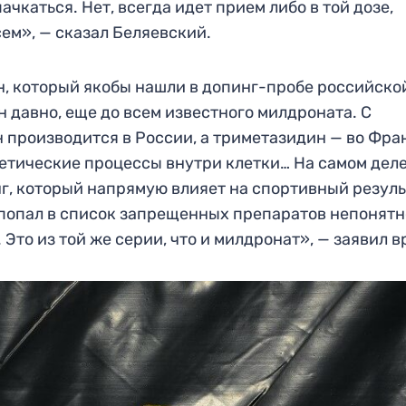
ачкаться. Нет, всегда идет прием либо в той дозе,
ем», — сказал Беляевский.
н, который якобы нашли в допинг-пробе российско
давно, еще до всем известного милдроната. С
н производится в России, а триметазидин — во Фра
етические процессы внутри клетки… На самом деле
г, который напрямую влияет на спортивный резуль
 попал в список запрещенных препаратов непонятн
Это из той же серии, что и милдронат», — заявил в