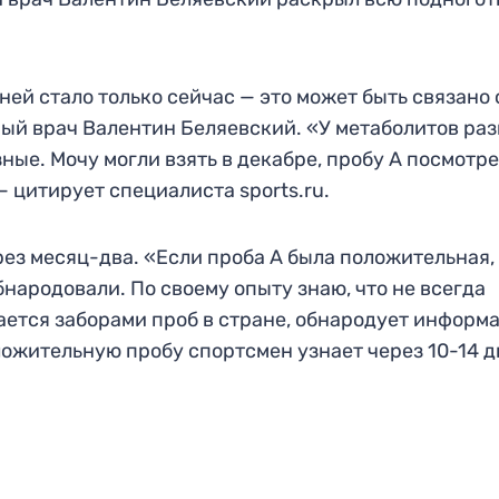
 ней стало только сейчас — это может быть связано 
ый врач Валентин Беляевский. «У метаболитов ра
ые. Мочу могли взять в декабре, пробу А посмотр
 — цитирует специалиста sports.ru.
ерез месяц-два. «Если проба А была положительная,
бнародовали. По своему опыту знаю, что не всегда
ется заборами проб в стране, обнародует информ
ложительную пробу спортсмен узнает через 10-14 д