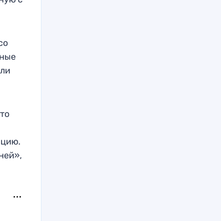
со
зные
ели
 то
ацию.
ней»,