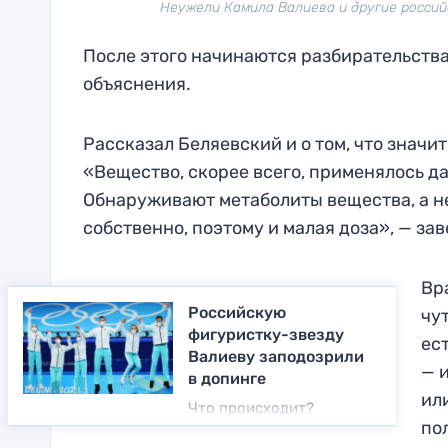
Неужели Камила Валиева и другие российс
После этого начинаются разбирательства
объяснения.
Рассказал Беляевский и о том, что значи
«Вещество, скорее всего, применялось д
Обнаруживают метаболиты вещества, а не 
собственно, поэтому и малая доза», — зав
Вр
Российскую
чу
фигуристку-звезду
ес
Валиеву заподозрили
— и
в допинге
или
Что происходит?
по
Информация