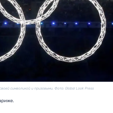
своей символикой и призовыми. Фото: Global Look Press
ариже.