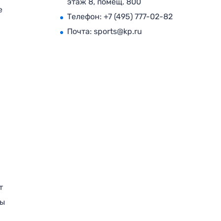
этаж 8, помещ. 800
е
Телефон:
+7 (495) 777-02-82
Почта:
sports@kp.ru
т
ры