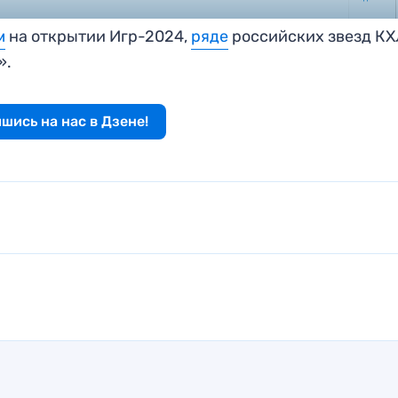
м
на открытии Игр-2024,
ряде
российских звезд КХ
».
шись на нас в Дзене!