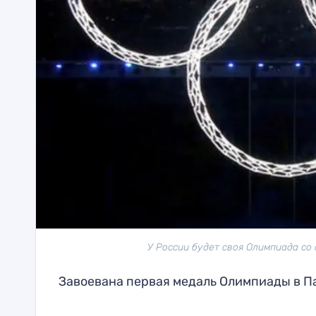
У России будет своя Олимпиада со 
Завоевана первая медаль Олимпиады в П