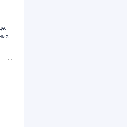
це,
ьных