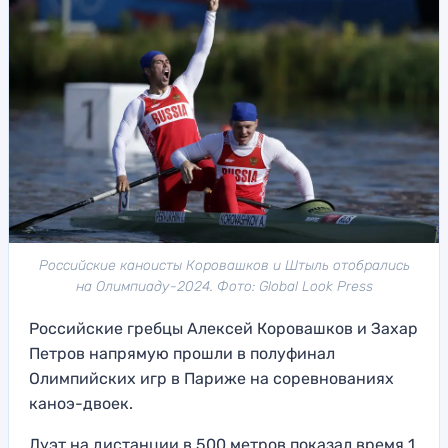
Российские каноисты Коровашков и Штыль отобрались
на Олимпиаду-2024. Фото: Global Look Press
Российские гребцы Алексей Коровашков и Захар
Петров напрямую прошли в полуфинал
Олимпийских игр в Париже на соревнованиях
каноэ-двоек.
Дуэт на дистанции в 500 метров показал время 1