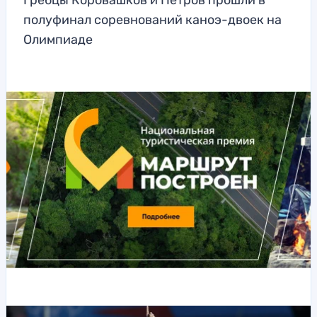
Гребцы Коровашков и Петров прошли в
полуфинал соревнований каноэ-двоек на
Олимпиаде