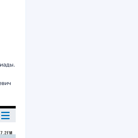
иады.
евич