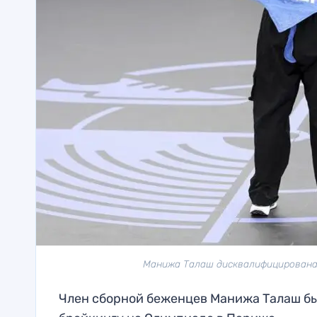
Манижа Талаш дисквалифицирована с
Член сборной беженцев Манижа Талаш б