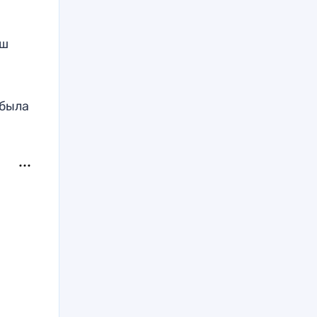
аш
 была