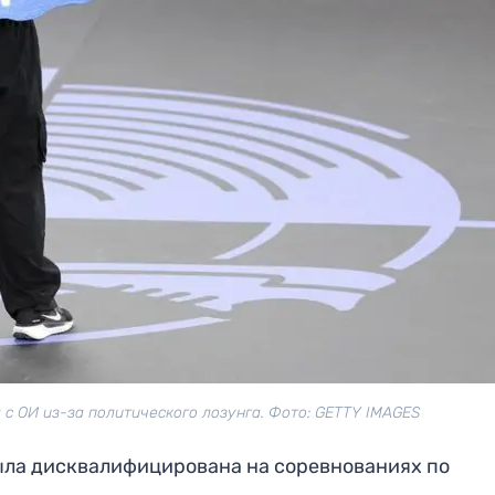
 ОИ из-за политического лозунга. Фото: GETTY IMAGES
ыла дисквалифицирована на соревнованиях по