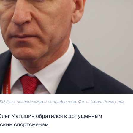
U быть независимым и непредвзятым. Фото: Global Press Look
Олег Матыцин обратился к допущенным
ским спортсменам.