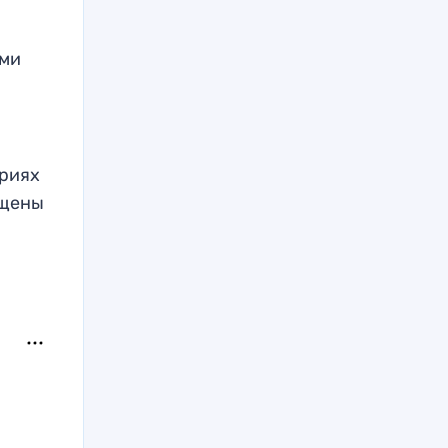
ыми
ериях
ущены