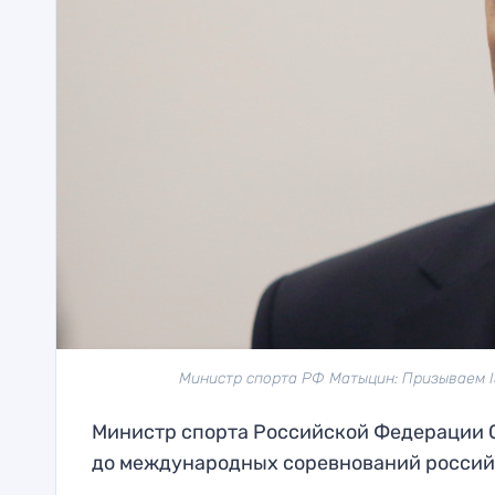
Министр спорта РФ Матыцин: Призываем IS
Министр спорта Российской Федерации 
до международных соревнований россий