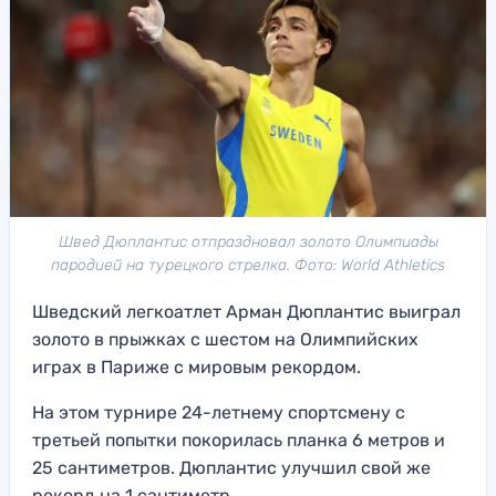
Швед Дюплантис отпраздновал золото Олимпиады
пародией на турецкого стрелка. Фото: World Athletics
Шведский легкоатлет Арман Дюплантис выиграл
золото в прыжках с шестом на Олимпийских
играх в Париже с мировым рекордом.
На этом турнире 24-летнему спортсмену с
третьей попытки покорилась планка 6 метров и
25 сантиметров. Дюплантис улучшил свой же
рекорд на 1 сантиметр.