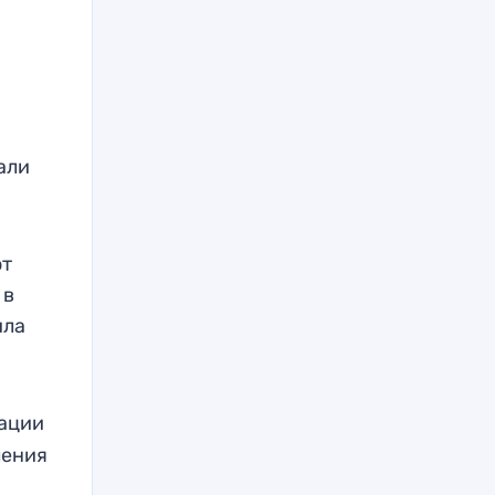
али
от
 в
ила
ации
ления