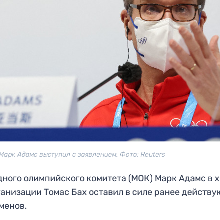
арк Адамс выступил с заявлением. Фото: Reuters
ого олимпийского комитета (МОК) Марк Адамс в 
ганизации Томас Бах оставил в силе ранее действ
менов.