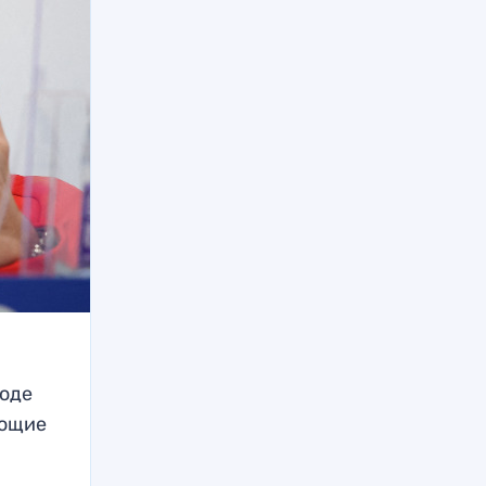
ходе
ующие