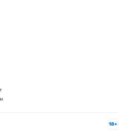
т
ры
18+