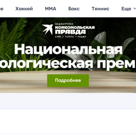
ие
Хоккей
MMA
Бокс
Теннис
Еще