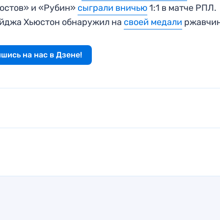
Ростов» и «Рубин»
сыграли вничью
1:1 в матче РПЛ.
айджа Хьюстон обнаружил на
своей медали
ржавчи
шись на нас в Дзене!