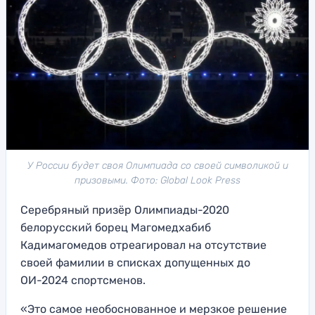
У России будет своя Олимпиада со своей символикой и
призовыми. Фото: Global Look Press
Серебряный призёр Олимпиады-2020
белорусский борец Магомедхабиб
Кадимагомедов отреагировал на отсутствие
своей фамилии в списках допущенных до
ОИ-2024 спортсменов.
«Это самое необоснованное и мерзкое решение