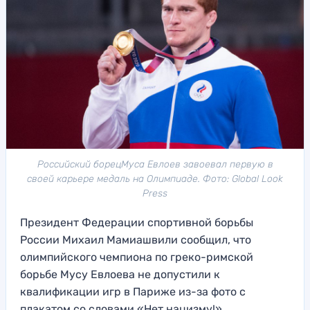
Российский борецМуса Евлоев завоевал первую в
своей карьере медаль на Олимпиаде. Фото: Global Look
Press
Президент Федерации спортивной борьбы
России Михаил Мамиашвили сообщил, что
олимпийского чемпиона по греко-римской
борьбе Мусу Евлоева не допустили к
квалификации игр в Париже из-за фото с
плакатом со словами «Нет нацизму!».