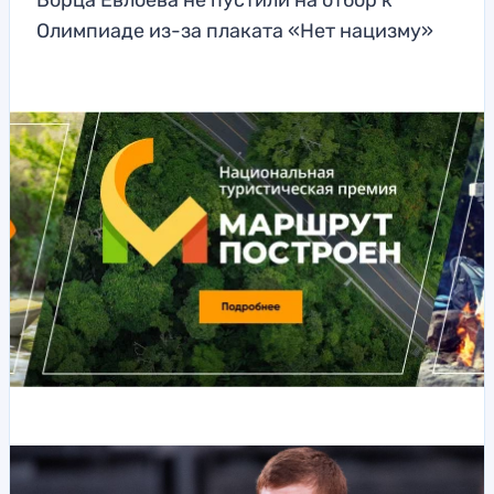
Борца Евлоева не пустили на отбор к
Олимпиаде из-за плаката «Нет нацизму»