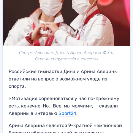
Сестры-близнецы Дина и Арина Аверины. Фото:
Страница rgymrussia в соцсетях
Российские гимнастки Дина и Арина Аверины
ответили на вопрос о возможном уходе из
спорта.
«Мотивация соревноваться у нас по-прежнему
есть, конечно. Но… Все, мы молчим», — сказали
Аверины в интервью
Sport24
.
Арина Аверина является 9-кратной чемпионкой
Европы и обладательницей пяти золотых