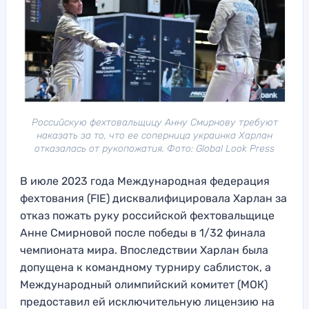
Российскую фехтовальщицу Анну Смирнову требуют
наказать за то, что ее соперница украинка Харлан
отказалась от рукопожатия. Фото: Global Look Press
В июле 2023 года Международная федерация
фехтования (FIE) дисквалифицировала Харлан за
отказ пожать руку российской фехтовальщице
Анне Смирновой после победы в 1/32 финала
чемпионата мира. Впоследствии Харлан была
допущена к командному турниру саблисток, а
Международный олимпийский комитет (МОК)
предоставил ей исключительную лицензию на