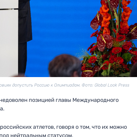
овиях допустить Россию к Олимпиадам. Фото: Global Look Press
 недоволен позицией главы Международного
а.
российских атлетов, говоря о том, что их можно
под нейтральным статусом.