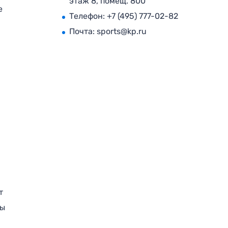
этаж 8, помещ. 800
е
Телефон:
+7 (495) 777-02-82
Почта:
sports@kp.ru
т
ры