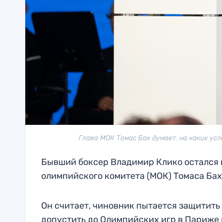
Глава МОК Томас Бах думает, на каких усл
Бывший боксер Владимир Клико остался
олимпийского комитета (МОК) Томаса Бах
Он считает, чиновник пытается защитить 
допустить до Олимпийских игр в Париже 