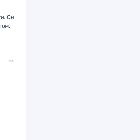
и. Он
гом.