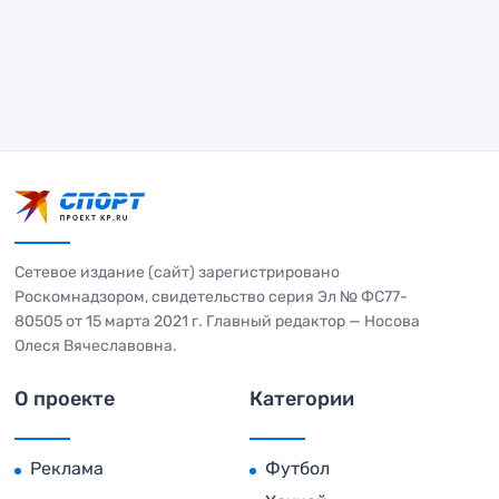
Сетевое издание (сайт) зарегистрировано
Роскомнадзором, свидетельство серия Эл № ФС77-
80505 от 15 марта 2021 г. Главный редактор — Носова
Олеся Вячеславовна.
О проекте
Категории
Реклама
Футбол