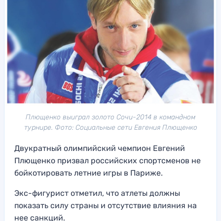
Плющенко выиграл золото Сочи-2014 в командном
турнире. Фото: Социальные сети Евгения Плющенко
Двукратный олимпийский чемпион Евгений
Плющенко призвал российских спортсменов не
бойкотировать летние игры в Париже.
Экс-фигурист отметил, что атлеты должны
показать силу страны и отсутствие влияния на
нее санкций.