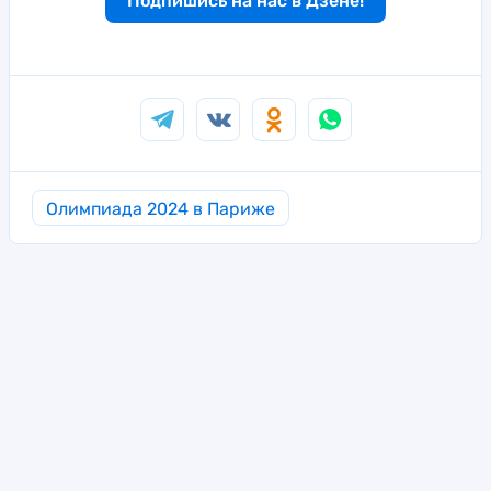
Подпишись на нас в Дзене!
Олимпиада 2024 в Париже