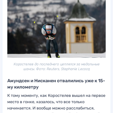
Коростелев до последнего цеплялся за медальные
шансы. Фото: Reuters, Stephanie Lecocq
Амундсен и Нисканен отвалились уже к 15-
му километру
К тому моменту, как Коростелев вышел на первое
место в гонке, казалось, что все только
начинается. И вообще можно расслабиться,