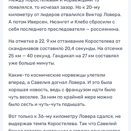
появлялся, то исчезал зазор. Но к 20-му
километру от лидеров отвалился Виктор Ловера.
А потом Иверсен, Нюэнгет и Клебо сбросили с
себя последнего преследователя — россиянина.
На отметке в 22, 9 км оттаивание Коростелева от
скандинавов составило 20,4 секунды. На отсечке
25 км — 40 секунд. Гандикап на 27 км составлял
уже больше минуты.
Какие-то космические норвежцы улетели
вперед, а Савелия догнал Ловера. И это была
хорошая новость, ведь с французом идти было
чуть веселее. За ним по крайней мере можно
было сесть и чуть-чуть подышать.
Вот только к 36-му километру Ловера сдался, не
выдержав темпа Коростелева. Так что Савелий
бежал остаток дистанции в гордом одиночестве.