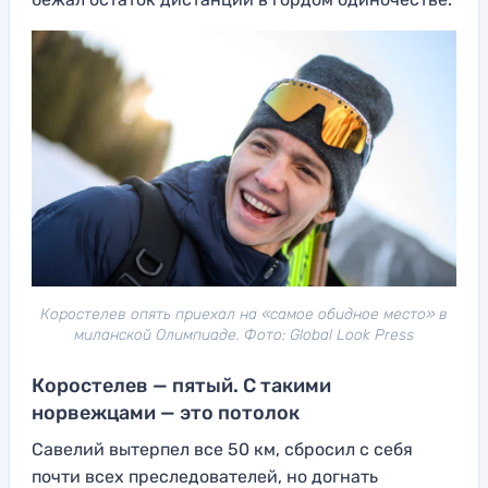
Коростелев опять приехал на «самое обидное место» в
миланской Олимпиаде. Фото: Global Look Press
Коростелев — пятый. С такими
норвежцами — это потолок
Савелий вытерпел все 50 км, сбросил с себя
почти всех преследователей, но догнать