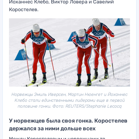
Йоханнес Клебо, Виктор Ловера и Савелий
Коростелев.
Норвежцы Эмиль Иверсен, Мартин Нюенгет и Йоханнес
Клебо стали единственными лидерами еще в первой
половине гонки. Фото: REUTERS/Stephanie Lecocq
У норвежцев была своя гонка. Коростелев
держался за ними дольше всех
Между Коростелевым и норвежцами то