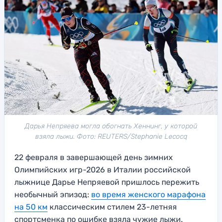
Дарья Непряева могла обогнать Хеннинг, у которой
взяла лыжи. Фото: REUTERS/Stephanie Lecocq
22 февраля в завершающей день зимних
Олимпийских игр-2026 в Италии российской
лыжнице Дарье Непряевой пришлось пережить
необычный эпизод:
во время женского марафона
на 50 км
классическим стилем 23-летняя
спортсменка по ошибке взяла чужие лыжи.