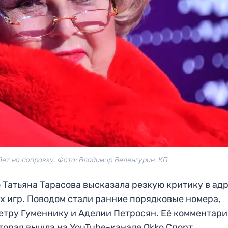
дет на поправку. Фото: Владимир Веленгурин, КП
Татьяна Тарасова высказала резкую критику в ад
 игр. Поводом стали ранние порядковые номера,
тру Гуменнику и Аделии Петросян. Её комментари
торая вышла на YouTube-канале Okko Спорт.