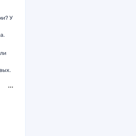
ми? У
а.
ыли
вых.