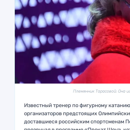
Племянник Тарасовой: Она и
Известный тренер по фигурному катанию 
организаторов предстоящих Олимпийских
доставшиеся российским спортсменам Пе
прозвучал в программе «Прокат Шоу», ко