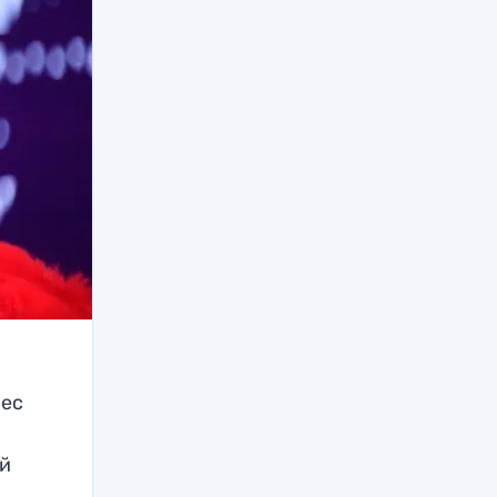
рес
й