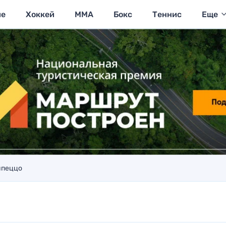
ие
Хоккей
MMA
Бокс
Теннис
Еще
мпеццо