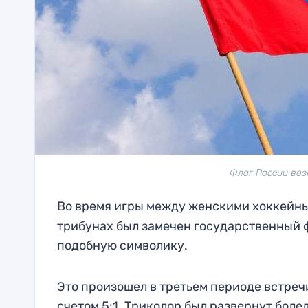
Флаг России воз
Во время игры между женскими хоккейн
трибунах был замечен государственный 
подобную символику.
Это произошел в третьем периоде встре
счетом 5:1. Триколор был развернут бол