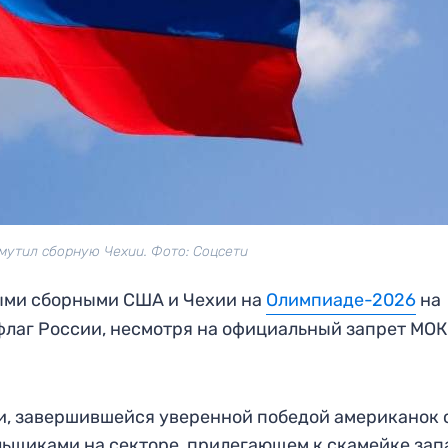
мутил сборную Чехии. Фото: Соцсети
ыми сборными США и Чехии на
Олимпиаде-2026
на
флаг России, несмотря на официальный запрет МОК
чи, завершившейся уверенной победой американок 
ельщиками на секторе, прилегающем к скамейке за