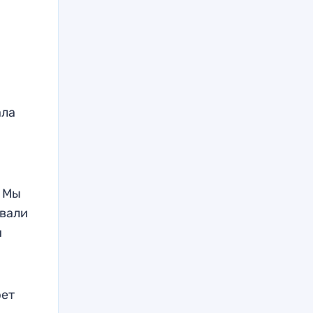
ала
. Мы
овали
и
рет