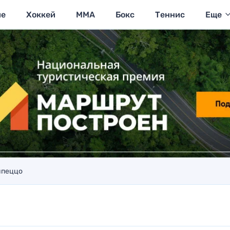
ие
Хоккей
MMA
Бокс
Теннис
Еще
мпеццо