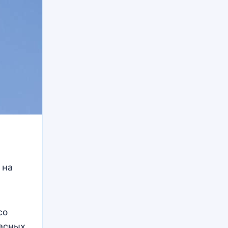
 на
со
пасных