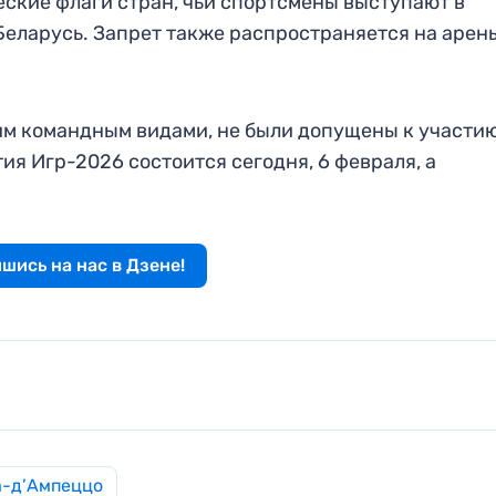
ские флаги стран, чьи спортсмены выступают в
Беларусь. Запрет также распространяется на арен
им командным видами, не были допущены к участию
я Игр-2026 состоится сегодня, 6 февраля, а
шись на нас в Дзене!
а-д’Ампеццо