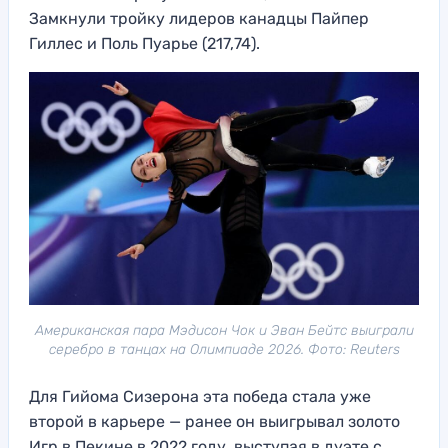
Замкнули тройку лидеров канадцы Пайпер
Гиллес и Поль Пуарье (217,74).
Американская пара Мэдисон Чок и Эван Бейтс выиграли
серебро в танцах на Олимпиаде 2026. Фото: Reuters
Для Гийома Сизерона эта победа стала уже
второй в карьере — ранее он выигрывал золото
Игр в Пекине в 2022 году, выступая в дуэте с