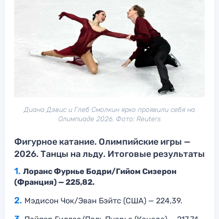
Диана Дэвис и Глеб Смолкин ярко проявили себя на
Олимпиаде 2026. Фото: Reuters
Фигурное катание. Олимпийские игры —
2026. Танцы на льду. Итоговые результаты
Лоранс Фурнье Бодри/Гийом Сизерон
(Франция) — 225,82.
Мэдисон Чок/Эван Бэйтс (США) — 224,39.