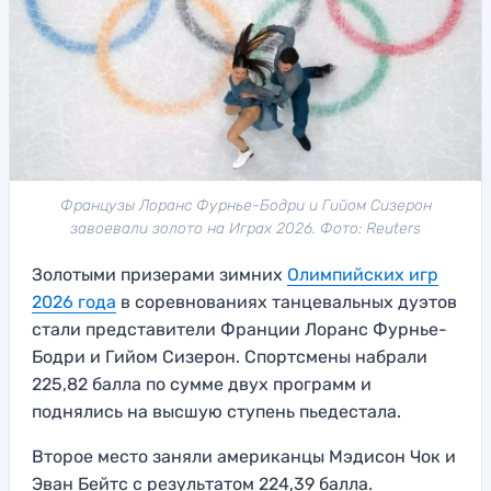
Французы Лоранс Фурнье-Бодри и Гийом Сизерон
завоевали золото на Играх 2026. Фото: Reuters
Золотыми призерами зимних
Олимпийских игр
2026 года
в соревнованиях танцевальных дуэтов
стали представители Франции Лоранс Фурнье-
Бодри и Гийом Сизерон. Спортсмены набрали
225,82 балла по сумме двух программ и
поднялись на высшую ступень пьедестала.
Второе место заняли американцы Мэдисон Чок и
Эван Бейтс с результатом 224,39 балла.