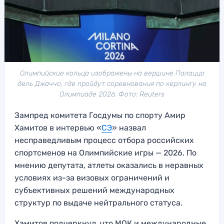
Олимпийские кольца изображены на вершине Палаццо
дель Джаччо, где пройдут соревнования по керлингу на
Олимпиаде 2026. Фото: Reuters
Зампред комитета Госдумы по спорту Амир
Хамитов в интервью «
СЭ
» назвал
несправедливым процесс отбора российских
спортсменов на Олимпийские игры — 2026. По
мнению депутата, атлеты оказались в неравных
условиях из-за визовых ограничений и
субъективных решений международных
структур по выдаче нейтрального статуса.
Хамитов подчеркнул, что МОК и международные