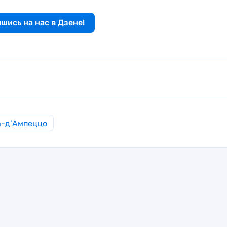
шись на нас в Дзене!
а-д’Ампеццо