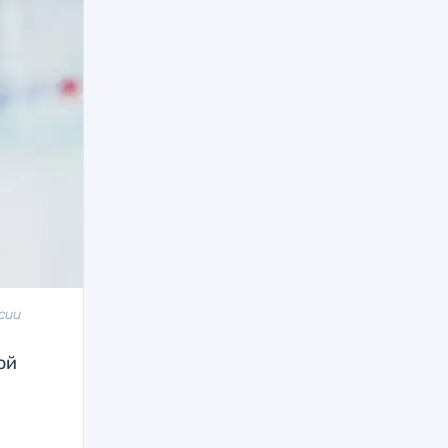
сии
ой