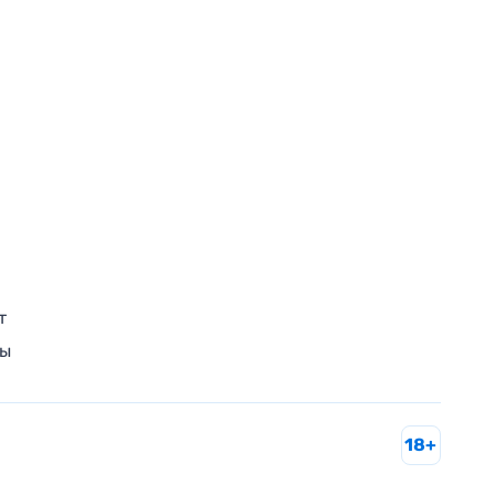
т
ры
18+