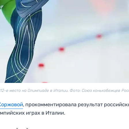
12-е место на Олимпиаде в Италии. Фото: Союз конькобежцев Рос
Коржовой
, прокомментировала результат российск
мпийских играх в Италии.