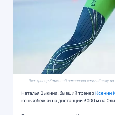
Экс-тренер Коржовой похвалила конькобежку за 
Наталья Зыкина, бывший тренер
Ксении 
конькобежки на дистанции 3000 м на Оли