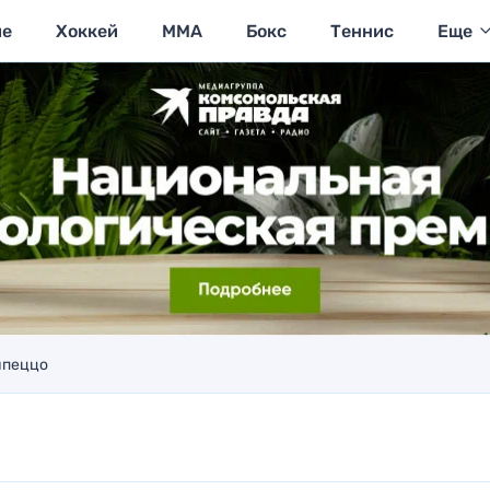
ие
Хоккей
MMA
Бокс
Теннис
Еще
мпеццо