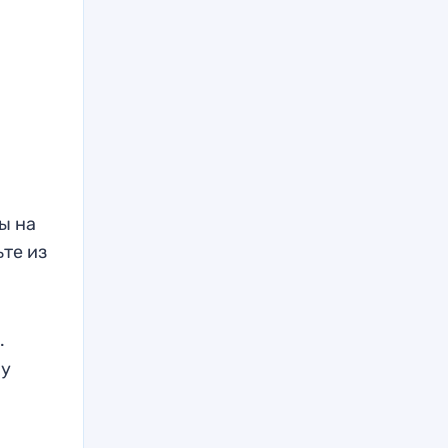
ы на
те из
.
му