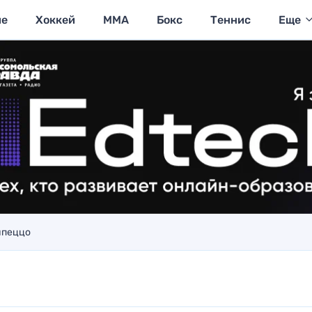
ие
Хоккей
MMA
Бокс
Теннис
Еще
мпеццо