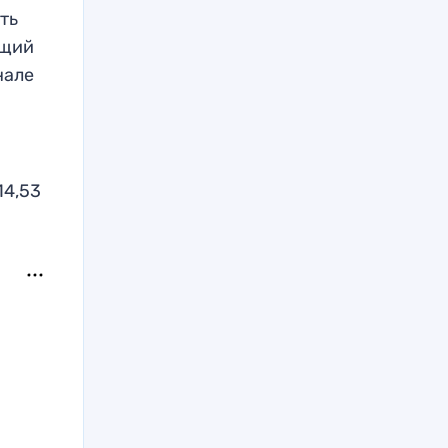
ть
ящий
нале
14,53