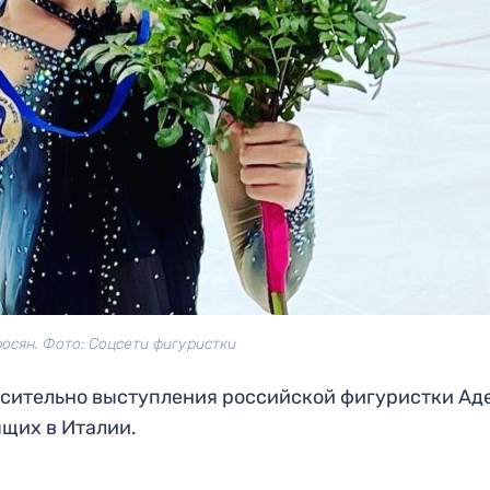
осян. Фото: Соцсети фигуристки
сительно выступления российской фигуристки Ад
щих в Италии.