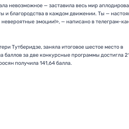
ала невозможное — заставила весь мир аплодирова
оты и благородства в каждом движении. Ты — насто
ти невероятные эмоции!», — написано в телеграм-ка
ери Тутберидзе, заняла итоговое шестое место в
 баллов за две конкурсные программы достигла 2
росян получила 141,64 балла.