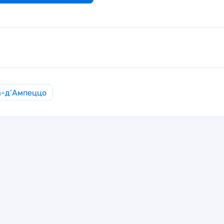
а-д’Ампеццо