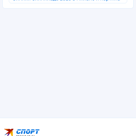
д’Ампеццо