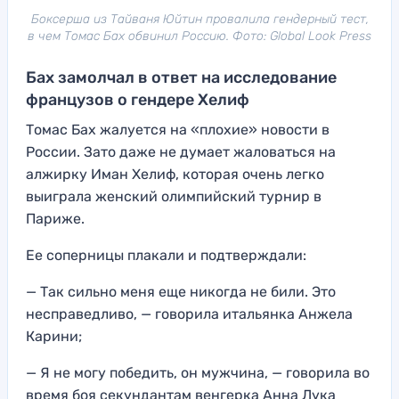
Боксерша из Тайваня Юйтин провалила гендерный тест,
в чем Томас Бах обвинил Россию. Фото: Global Look Press
Бах замолчал в ответ на исследование
французов о гендере Хелиф
Томас Бах жалуется на «плохие» новости в
России. Зато даже не думает жаловаться на
алжирку Иман Хелиф, которая очень легко
выиграла женский олимпийский турнир в
Париже.
Ее соперницы плакали и подтверждали:
— Так сильно меня еще никогда не били. Это
несправедливо, — говорила итальянка Анжела
Карини;
— Я не могу победить, он мужчина, — говорила во
время боя секундантам венгерка Анна Лука