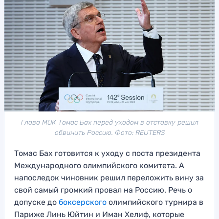
Глава МОК Томас Бах перед уходом в отставку решил
обвинить Россию. Фото: REUTERS
Томас Бах готовится к уходу с поста президента
Международного олимпийского комитета. А
напоследок чиновник решил переложить вину за
свой самый громкий провал на Россию. Речь о
допуске до
боксерского
олимпийского турнира в
Париже Линь Юйтин и Иман Хелиф, которые