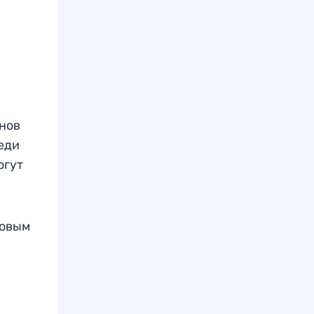
нов
еди
огут
новым