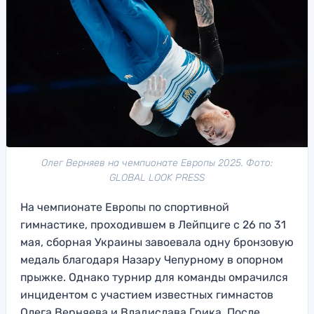
Олег Верняев на чемпионате Европы 2025. Фото:
GLOBAL LOOK PRESS
На чемпионате Европы по спортивной
гимнастике, проходившем в Лейпциге с 26 по 31
мая, сборная Украины завоевала одну бронзовую
медаль благодаря Назару Чепурному в опорном
прыжке. Однако турнир для команды омрачился
инцидентом с участием известных гимнастов
Олега Верняева и Владислава Грика. После