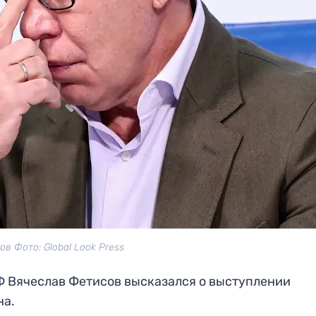
в Фото: Global Look Press
Ф Вячеслав Фетисов высказался о выступлении
на.