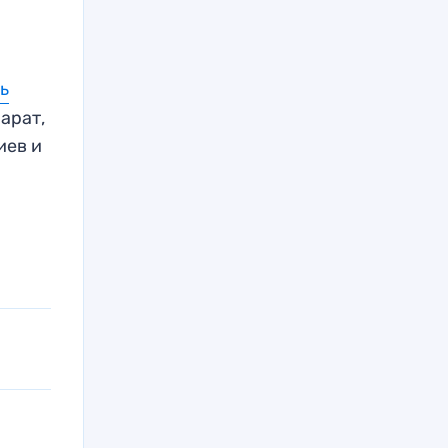
ь
арат,
иев и