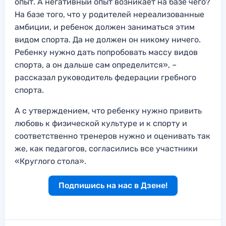
опыт. А негативный
опыт возникает на базе чего?
На базе того, что
у родителей
нереализованные
амбиц
ии, и ребенок должен заниматься этим
видом спорта. Да не долж
ен он никому нич
его.
Ребенку нужно дать попробоват
ь массу видов
спорта, а он даль
ше сам определится», –
рассказал руководитель федерации гребного
спорта.
А с утверждением, что ребенку нужно привить
любовь к физиче
ской культуре и к спорту и
соответственно тренеров нужно и оце
нивать так
же, как педагогов, согласились все участники
«Круглого стола».
Подпишись на нас в Дзене!