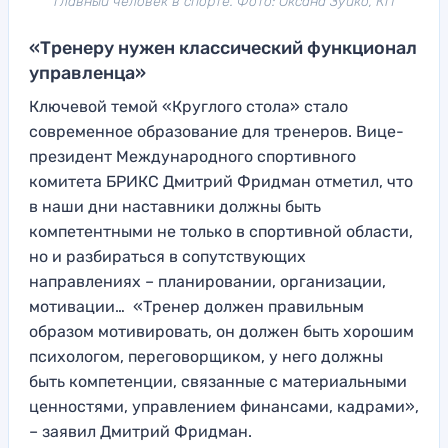
главный человек в спорте. Фото: Оксана Зуйко, КП
«Тренеру нужен классический функционал
управленца»
Ключевой темой «Круглого стола» стало
современное образование для тренеров. Вице-
президент Международного спортивного
комитета БРИКС Дмитрий Фридман отметил, что
в наши дни наставники должны быть
компетентными не только в спортивной области,
но и разбираться в сопутствующих
направлениях – планировании, организаци
и,
мотивации… «Тренер должен правильным
образом мотив
ировать, он должен быть хорошим
психологом, перегов
орщиком, у него должны
быть компетенции
, связанные с материаль
ными
ценностями, управлением финансами, кадра
ми»,
– заявил Дмитрий Фридман.