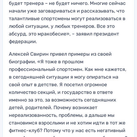
будет тренера – не будет н
ичего. Многие
сейчас
начали уже заговариваться и рассказывать, что
талантливые спортсмены могут ре
ализоваться в
любо
й ситуации, у любых тренеров. Все это
абсурд
, это мракобесие»
, – заявил президент
федерации.
Алексей Свирин привел примеры из своей
биографии. «Я
тоже в прошлом
профессиональный спор
тсмен. Как мне кажется,
в сегодняшн
ей ситуации я могу опираться на
свой опыт в
детстве. Я посетил огромное
коли
чество секций,
и государство в ответе
именно за э
то, за возможность сегодняшни
х
детей, родителей. Почему воз
никает
нереализованность, про
блемы, а дальше мы
становимся вз
рослыми и не хотим идти в тот же
ф
итнес-клуб? Потому что у нас ес
ть негативный