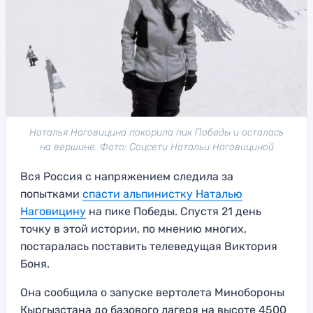
Наталья Наговицина покорила пик Победы и осталась
на вершине. Фото: Соцсети Натальи Наговициной
Вся Россия с напряжением следила за
попытками
спасти альпинистку Наталью
Наговицину
на пике Победы. Спустя 21 день
точку в этой истории, по мнению многих,
постаралась поставить телеведущая Виктория
Боня.
Она сообщила о запуске вертолета Минобороны
Кыргызстана до базового лагеря на высоте 4500