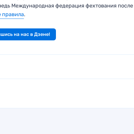
а ведь Международная федерация фехтования после
е правила
.
шись на нас в Дзене!