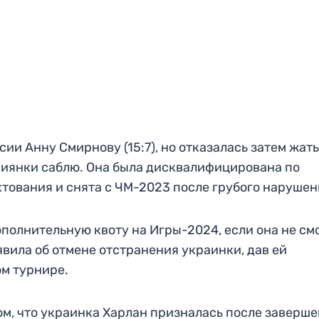
и Анну Смирнову (15:7), но отказалась затем жать
сиянки саблю. Она была дисквалифицирована по
вания и снята с ЧМ-2023 после грубого нарушен
ополнительную квоту на Игры-2024, если она не см
явила об отмене отстранения украинки, дав ей
м турнире.
ом, что украинка Харлан призналась после заверш