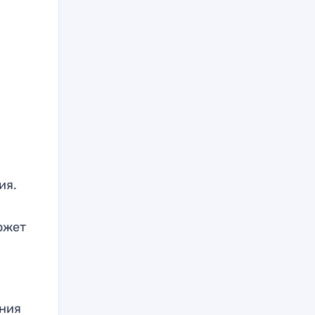
ия.
ожет
ения