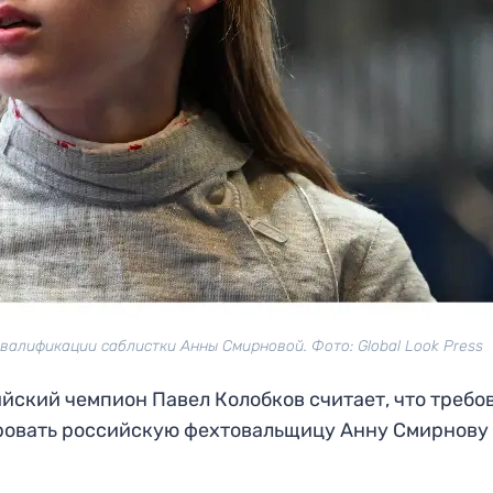
валификации саблистки Анны Смирновой. Фото: Global Look Press
йский чемпион Павел Колобков считает, что требо
овать российскую фехтовальщицу Анну Смирнову