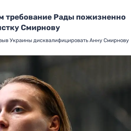
м требование Рады пожизненно
истку Смирнову
изыв Украины дисквалифицировать Анну Смирнову