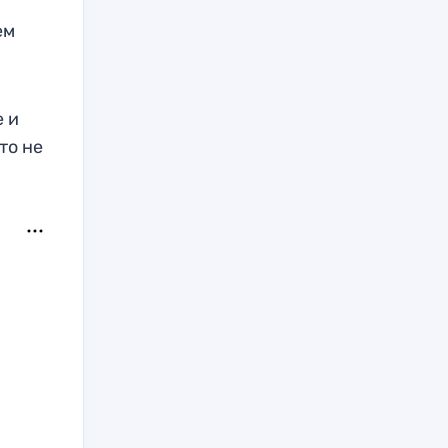
ем
 и
то не