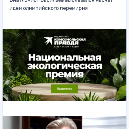
Биатлонист Васильев высказался насчет
идеи олимпийского перемирия