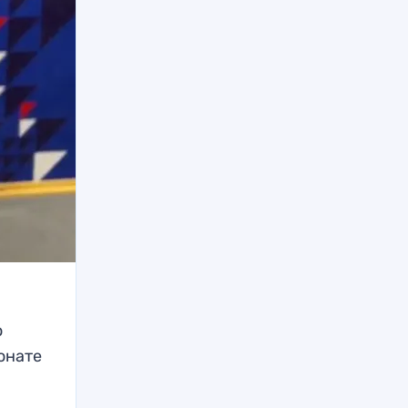
о
онате