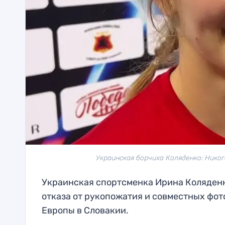
Украинская борчиха Коляденко: Никог
Украинская спортсменка Ирина Коляденк
отказа от рукопожатия и совместных фо
Европы в Словакии.