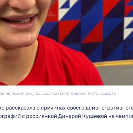
да не пожму руку российским спортсменам. Фото: соцсети
о рассказала о причинах своего демонстративног
тографий с россиянкой Динарой Кудаевой на чемпи