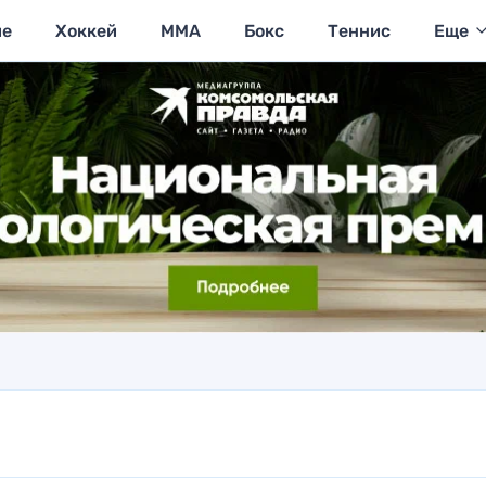
ие
Хоккей
MMA
Бокс
Теннис
Еще