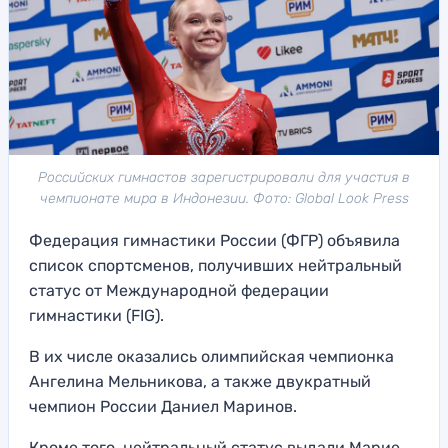
Российских гимнастов зарегистрировали для участия в
чемпионате мира в Индонезии. Фото: Global Look Press
Федерация гимнастики России (ФГР) объявила
список спортсменов, получивших нейтральный
статус от Международной федерации
гимнастики (FIG).
В их числе оказались олимпийская чемпионка
Ангелина Мельникова, а также двукратный
чемпион России Даниел Маринов.
Кроме того, нейтральный статус выдали Марие