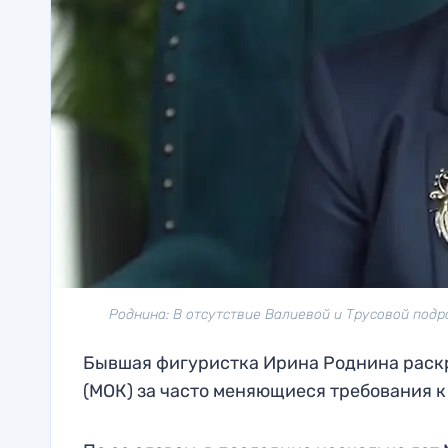
Роднина: В отсутствие Валиевой и Трусовой подр
Бывшая фигуристка Ирина Роднина раск
(МОК) за часто меняющиеся требования к