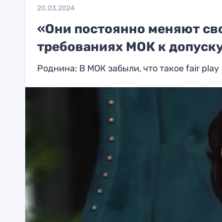
20.03.2024
«Они постоянно меняют св
требованиях МОК к допуску
Роднина: В МОК забыли, что такое fair play