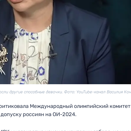
осли другие способные девочки. Фото: YouTube-канал Василия Ко
ритиковала Международный олимпийский комитет
 допуску россиян на ОИ-2024.