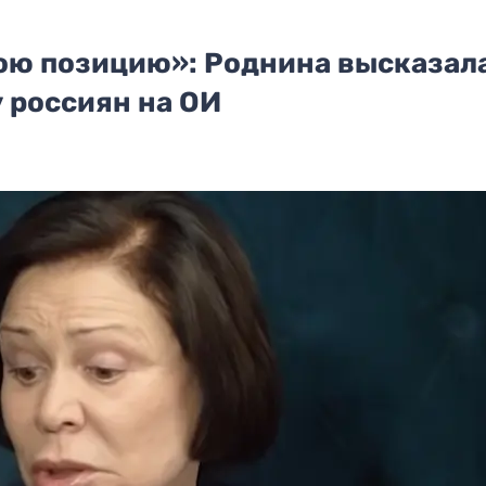
ою позицию»: Роднина высказала
 россиян на ОИ