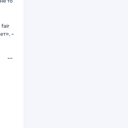
не то
fair
ет», –