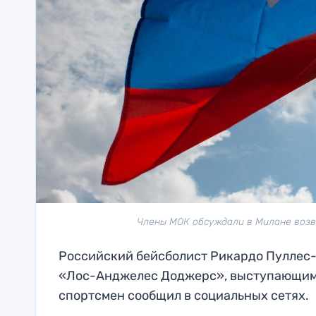
Члены МОК обсуждали в Милане возвр
Российский бейсболист Рикардо Пуллес-
«Лос-Анджелес Доджерс», выступающим в
спортсмен сообщил в социальных сетях.