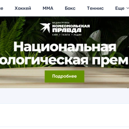
ие
Хоккей
MMA
Бокс
Теннис
Еще