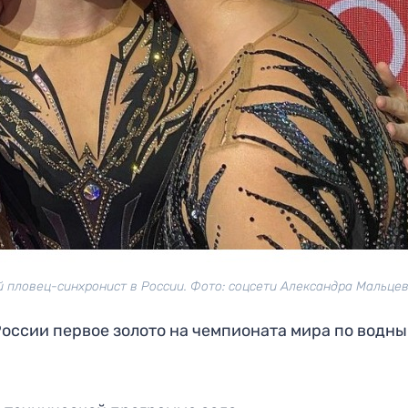
 пловец-синхронист в России. Фото: соцсети Александра Мальце
оссии первое золото на чемпионата мира по водн