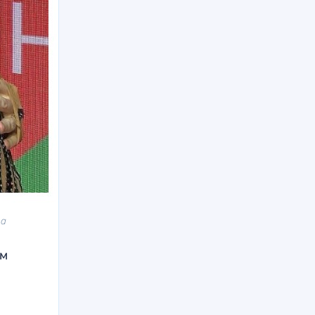
ва
ым