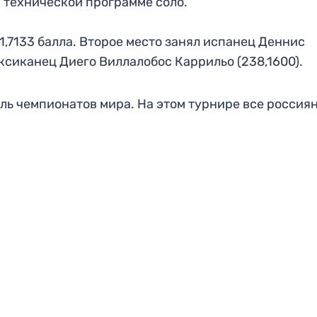
 технической программе соло.
,7133 балла. Второе место занял испанец Деннис
мексиканец Диего Виллалобос Каррильо (238,1600).
аль чемпионатов мира. На этом турнире все россия