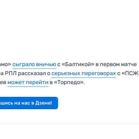
намо»
сыграло вничью
с «Балтикой» в первом матче
ра РПЛ рассказал о
серьезных переговорах
с «ПСЖ
чев
может перейти
в «Торпедо».
шись на нас в Дзене!