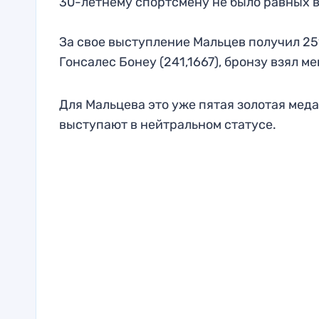
30-летнему спортсмену не было равных в
За свое выступление Мальцев получил 251
Гонсалес Бонеу (241,1667), бронзу взял 
Для Мальцева это уже пятая золотая мед
выступают в нейтральном статусе.