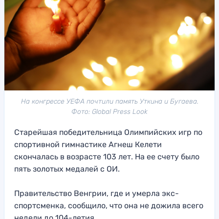
На конгрессе УЕФА почтили память Уткина и Бугаева.
Фото: Global Press Look
Старейшая победительница Олимпийских игр по
спортивной гимнастике Агнеш Келети
скончалась в возрасте 103 лет. На ее счету было
пять золотых медалей с ОИ.
Правительство Венгрии, где и умерла экс-
спортсменка, сообщило, что она не дожила всего
недели до 104-летия.