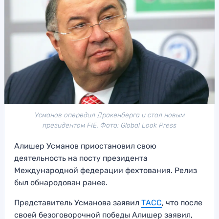
Усманов опередил Дракенберга и стал новым
президентом FIE. Фото: Global Look Press
Алишер Усманов приостановил свою
деятельность на посту президента
Международной федерации фехтования. Релиз
был обнародован ранее.
Представитель Усманова заявил
ТАСС
, что после
своей безоговорочной победы Алишер заявил,