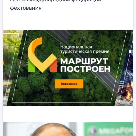
фехтования