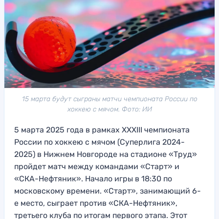
15 марта будут сыграны матчи чемпионата России по
хоккею с мячом. Фото: ИИ
5 марта 2025 года в рамках XXXIII чемпионата
России по хоккею с мячом (Суперлига 2024-
2025) в Нижнем Новгороде на стадионе «Труд»
пройдет матч между командами «Старт» и
«СКА-Нефтяник». Начало игры в 18:30 по
московскому времени. «Старт», занимающий 6-
е место, сыграет против «СКА-Нефтяник»,
третьего клуба по итогам первого этапа. Этот