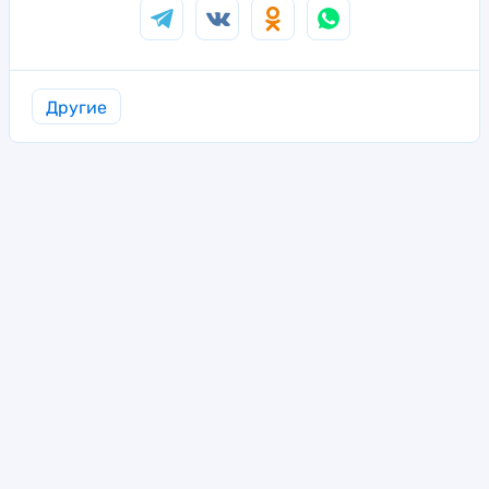
Другие