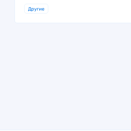
Другие