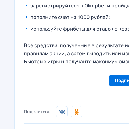
зарегистрируйтесь в Olimpbet и прой
пополните счет на 1000 рублей;
используйте фрибеты для ставок с коэ
Все средства, полученные в результате 
правилам акции, а затем выводить или и
Быстрые игры и получайте максимум эмоц
Подпи
Поделиться