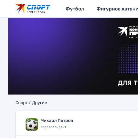
Футбол
Фигурное катан
Спорт
Другие
Михаил Петров
Корреспондент