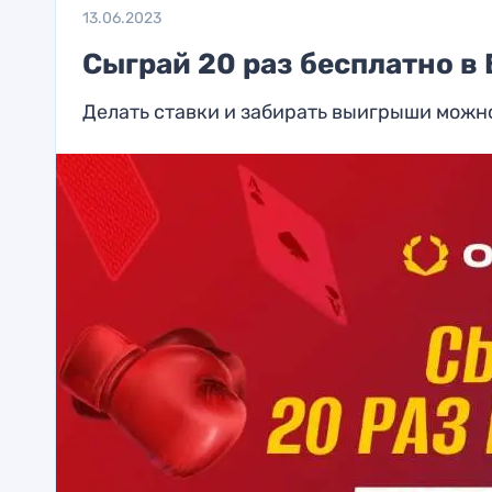
13.06.2023
Сыграй 20 раз бесплатно в 
Делать ставки и забирать выигрыши можн