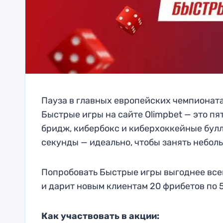
Пауза в главных европейских чемпионата
Быстрые игры на сайте Olimpbet — это пя
бридж, кибербокс и киберхоккейные булл
секунды — идеально, чтобы занять небол
Попробовать Быстрые игры выгоднее всег
и дарит новым клиентам 20 фрибетов по 5
Как участвовать в акции: