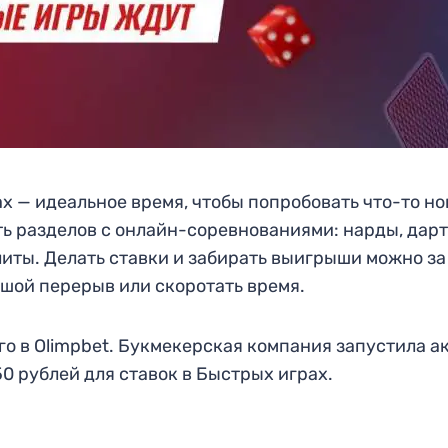
х — идеальное время, чтобы попробовать что-то но
ть разделов с онлайн-соревнованиями: нарды, дарт
иты. Делать ставки и забирать выигрыши можно за
ьшой перерыв или скоротать время.
о в Olimpbet. Букмекерская компания запустила а
0 рублей для ставок в Быстрых играх.