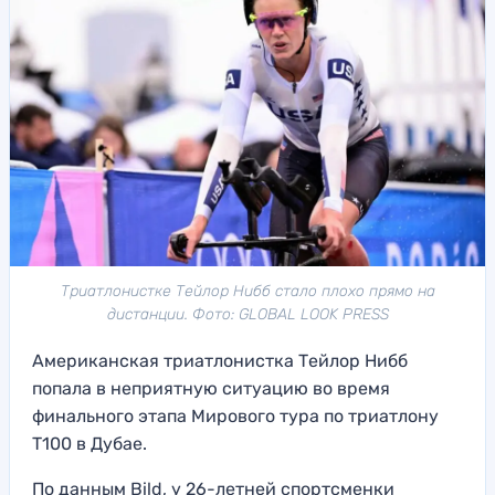
Триатлонистке Тейлор Нибб стало плохо прямо на
дистанции. Фото: GLOBAL LOOK PRESS
Американская триатлонистка Тейлор Нибб
попала в неприятную ситуацию во время
финального этапа Мирового тура по триатлону
T100 в Дубае.
По данным Bild, у 26-летней спортсменки