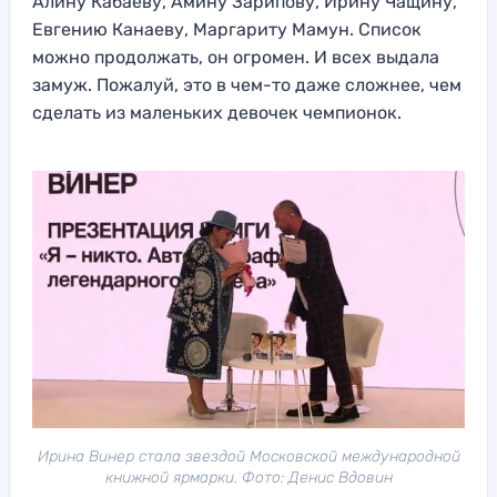
Алину Кабаеву, Амину Зарипову, Ирину Чащину,
Евгению Канаеву, Маргариту Мамун. Список
можно продолжать, он огромен. И всех выдала
замуж. Пожалуй, это в чем-то даже сложнее, чем
сделать из маленьких девочек чемпионок.
Ирина Винер стала звездой Московской международной
книжной ярмарки. Фото: Денис Вдовин