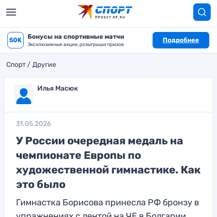
Бонусы на спортивные матчи
50K
Подробнее
Эксклюзивные акции, розыгрыши призов
Спорт
Другие
Илья Масюк
31.05.2026
У России очередная медаль на
чемпионате Европы по
художественной гимнастике. Как
это было
Гимнастка Борисова принесла РФ бронзу в
упражнениях с лентой на ЧЕ в Болгарии