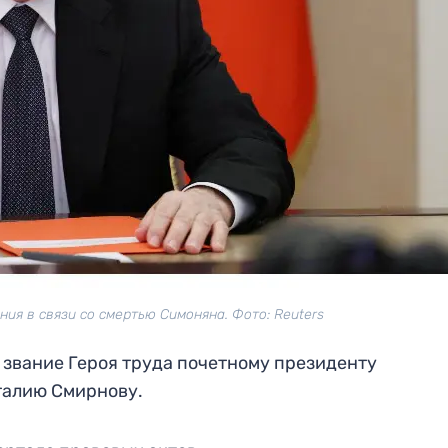
ия в связи со смертью Симоняна. Фото: Reuters
звание Героя труда почетному президенту
талию Смирнову.